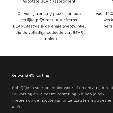
Grootste BEAR assortiment
Ga voor jarenlang plezier en een
Voor 14:0
eerlijke prijs met BEAR items.
werk
BEARLifestyle is de enige (web)winkel
verz
die de volledige collectie van BEAR
aanbiedt.
Ontvang €5 korting
Schrijf je in voor onze nieuwsbrief en ontvang direc
€5 korting op je eerste bestelling. Zo ben je ook
meteen op de hoogte van onze laatste nieuwtjes en
acties.