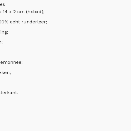
ies
x 14 x 2 cm (hxbxd);
00% echt runderleer;
ing;
n;
rtemonnee;
kken;
terkant.