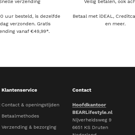
Snelle verzending
Veilig betalen, ook ac
0 uur besteld, is dezelfde
Betaal met iDEAL, Creditca
dag verzonden. Gratis
en meer.
ending vanaf €49,99*.
Klantenservice
Contact
t
Contact & openingstijden
Hoofdkantoor
BEARLifestyle.nl
Betaalmethodes
Nijverheidsweg 9
Verzending & bezorging
6651 KS Druten
Nederland