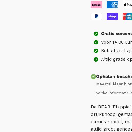
Gratis
verzen
Voor 14:00 uu
Betaal zoals j
Altijd gratis 
Ophalen beschi
Meestal klaar bin
Winkelinformatie 
De BEAR 'Flappie'
drukknoop, gemaa
dames model, maa
altijd groot genoeg