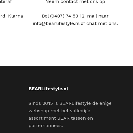
hteraf
Neem contact met ons op
rd, Klarna
Bel (0487) 74 53 12, mail naar
info@bearlifestyle.nl of chat met ons.
BEARLifestyle.nl
Sinds 2015 is BEARLifestyle de enige
webshop met het volledige
assortiment BEAR tassen en
portemonnees.