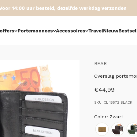
r 14:00 uur besteld, dezelfde werkdag verzonden
offers
Portemonnees
Accessoires
Travel
Nieuw
Bestsel
BEAR
Overslag portemon
Aanbiedingspri
€44,99
SKU: CL 15572 BLACK
Color: Zwart