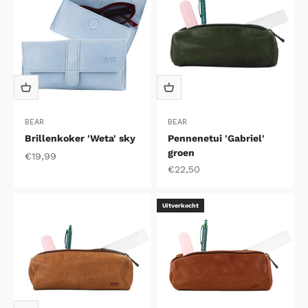
BEAR
BEAR
Brillenkoker 'Weta' sky
Pennenetui 'Gabriel'
groen
Aanbiedingsprijs
€19,99
Aanbiedingsprijs
€22,50
Uitverkocht