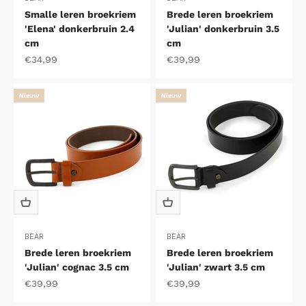
Smalle leren broekriem
Brede leren broekriem
'Elena' donkerbruin 2.4
'Julian' donkerbruin 3.5
cm
cm
Aanbiedingsprijs
Aanbiedingsprijs
€34,99
€39,99
Nieuw
Nieuw
BEAR
BEAR
Brede leren broekriem
Brede leren broekriem
'Julian' cognac 3.5 cm
'Julian' zwart 3.5 cm
Aanbiedingsprijs
Aanbiedingsprijs
€39,99
€39,99