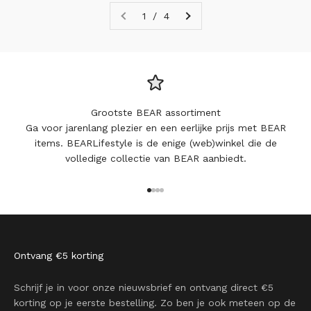
1 / 4
Grootste BEAR assortiment
Ga voor jarenlang plezier en een eerlijke prijs met BEAR
items. BEARLifestyle is de enige (web)winkel die de
volledige collectie van BEAR aanbiedt.
Naar artikel 1
Naar artikel 2
Naar artikel 3
Naar artikel 4
Ontvang €5 korting
Schrijf je in voor onze nieuwsbrief en ontvang direct €5
korting op je eerste bestelling. Zo ben je ook meteen op de