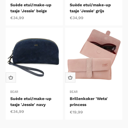
Suède etui/make-up
Suède etui/make-up
tasje 'Jessie' beige
tasje 'Jessie' grijs
Aanbiedingsprijs
Aanbiedingsprijs
€34,99
€34,99
BEAR
BEAR
Suède etui/make-up
Brillenkoker 'Weta'
tasje 'Jessie' navy
princess
Aanbiedingsprijs
€34,99
Aanbiedingsprijs
€19,99