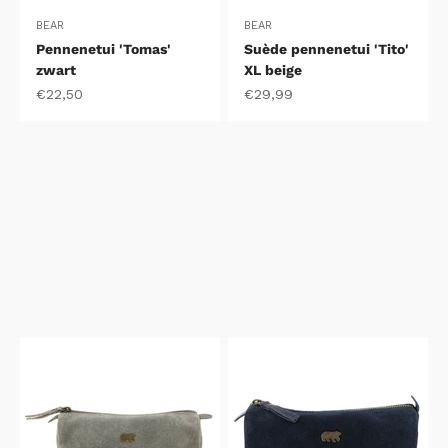
BEAR
BEAR
Pennenetui 'Tomas'
Suède pennenetui 'Tito'
zwart
XL beige
Aanbiedingsprijs
Aanbiedingsprijs
€22,50
€29,99