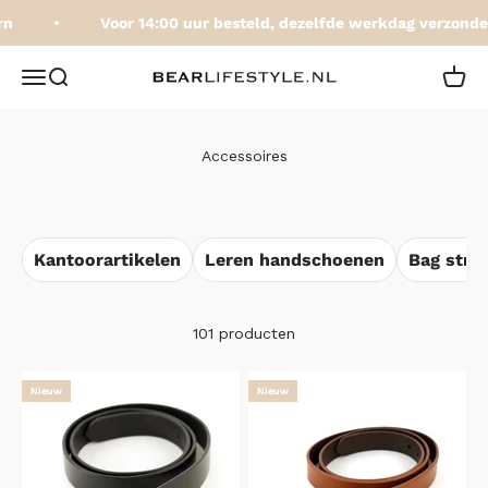
Naar inhoud
Voor 14:00 uur besteld, dezelfde werkdag verzonden
BEARLifestyle.nl
Navigatiemenu openen
Zoeken openen
Winke
Accessoires
Kantoorartikelen
Leren handschoenen
Bag stra
101 producten
Nieuw
Nieuw