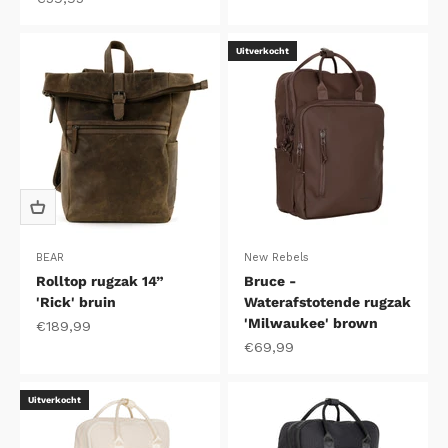
Uitverkocht
BEAR
New Rebels
Rolltop rugzak 14”
Bruce -
'Rick' bruin
Waterafstotende rugzak
'Milwaukee' brown
Aanbiedingsprijs
€189,99
Aanbiedingsprijs
€69,99
Uitverkocht