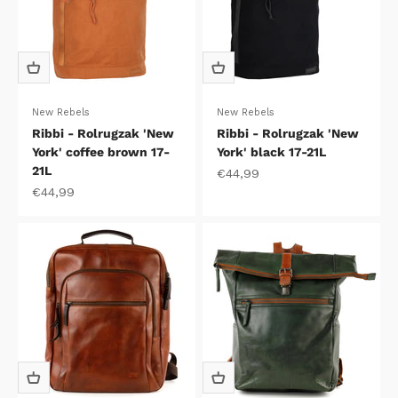
New Rebels
New Rebels
Ribbi - Rolrugzak 'New
Ribbi - Rolrugzak 'New
York' coffee brown 17-
York' black 17-21L
21L
Aanbiedingsprijs
€44,99
Aanbiedingsprijs
€44,99