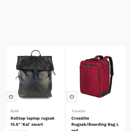
BEAR
Travelite
Rolltop laptop rugzak
Crosslite
15.6" 'Kai' zwart
Rugzak/Boarding Bag L
red