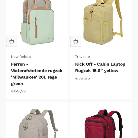
New Rebels
Travelite
Ferron -
Kick Off - Cabin Laptop
Waterafstotende rugzak
Rugzak 15.6” yellow
'Milwaukee' 20L sage
Aanbiedingsprijs
€39,95
green
Aanbiedingsprijs
€69,99