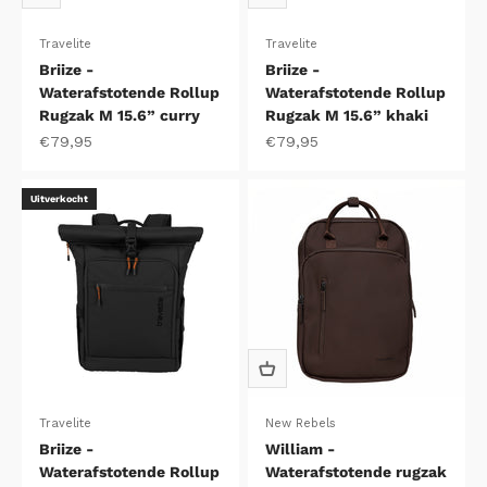
Travelite
Travelite
Briize -
Briize -
Waterafstotende Rollup
Waterafstotende Rollup
Rugzak M 15.6” curry
Rugzak M 15.6” khaki
Aanbiedingsprijs
Aanbiedingsprijs
€79,95
€79,95
Uitverkocht
Travelite
New Rebels
Briize -
William -
Waterafstotende Rollup
Waterafstotende rugzak