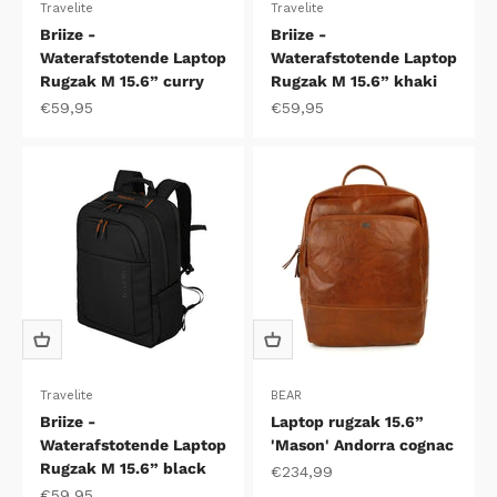
Travelite
Travelite
Briize -
Briize -
Waterafstotende Laptop
Waterafstotende Laptop
Rugzak M 15.6” curry
Rugzak M 15.6” khaki
Aanbiedingsprijs
Aanbiedingsprijs
€59,95
€59,95
Travelite
BEAR
Briize -
Laptop rugzak 15.6”
Waterafstotende Laptop
'Mason' Andorra cognac
Rugzak M 15.6” black
Aanbiedingsprijs
€234,99
Aanbiedingsprijs
€59,95