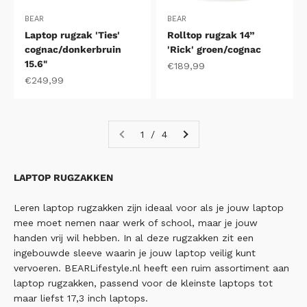
BEAR
BEAR
Laptop rugzak 'Ties'
Rolltop rugzak 14”
cognac/donkerbruin
'Rick' groen/cognac
15.6"
Aanbiedingsprijs
€189,99
Aanbiedingsprijs
€249,99
1 / 4
LAPTOP RUGZAKKEN
Leren laptop rugzakken zijn ideaal voor als je jouw laptop
mee moet nemen naar werk of school, maar je jouw
handen vrij wil hebben. In al deze rugzakken zit een
ingebouwde sleeve waarin je jouw laptop veilig kunt
vervoeren. BEARLifestyle.nl heeft een ruim assortiment aan
laptop rugzakken, passend voor de kleinste laptops tot
maar liefst 17,3 inch laptops.