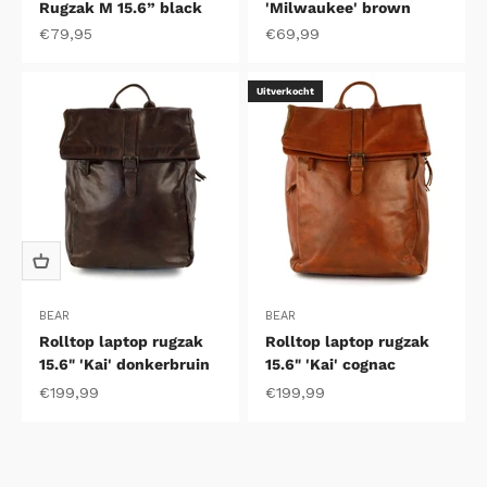
Rugzak M 15.6” black
'Milwaukee' brown
Aanbiedingsprijs
Aanbiedingsprijs
€79,95
€69,99
Uitverkocht
BEAR
BEAR
Rolltop laptop rugzak
Rolltop laptop rugzak
15.6" 'Kai' donkerbruin
15.6" 'Kai' cognac
Aanbiedingsprijs
Aanbiedingsprijs
€199,99
€199,99