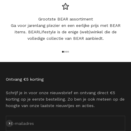
Grootste BEAR assortiment
Ga voor jarenlang plezier en een eerlijke prijs met BEAR
items. BEARLifestyle is de enige (web)winkel die de
volledige collectie van BEAR aanbiedt.
Naar artikel 1
Naar artikel 2
Naar artikel 3
Naar artikel 4
Ontvang €5 korting
Schrijf je in voor onze nieuwsbrief en ontvang direct €5
korting op je eerste bestelling. Zo ben je ook meteen op de
hoogte van onze laatste nieuwtjes en acties.
Abonneren
E-mailadres