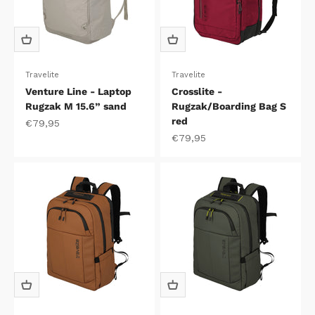
Travelite
Travelite
Venture Line - Laptop
Crosslite -
Rugzak M 15.6” sand
Rugzak/Boarding Bag S
red
Aanbiedingsprijs
€79,95
Aanbiedingsprijs
€79,95