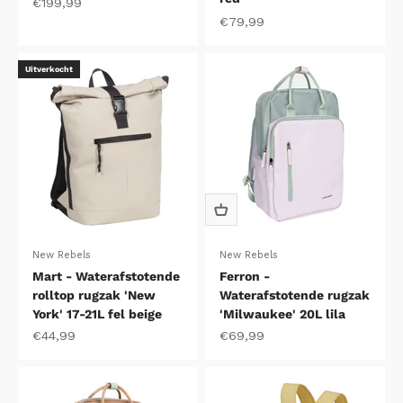
Aanbiedingsprijs
€199,99
Aanbiedingsprijs
€79,99
Uitverkocht
New Rebels
New Rebels
Mart - Waterafstotende
Ferron -
rolltop rugzak 'New
Waterafstotende rugzak
York' 17-21L fel beige
'Milwaukee' 20L lila
Aanbiedingsprijs
Aanbiedingsprijs
€44,99
€69,99