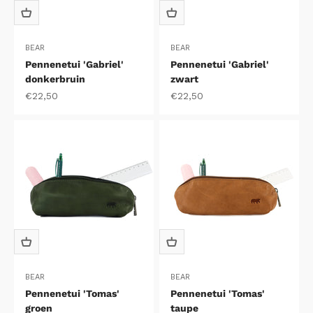
BEAR
BEAR
Pennenetui 'Gabriel'
Pennenetui 'Gabriel'
donkerbruin
zwart
Aanbiedingsprijs
Aanbiedingsprijs
€22,50
€22,50
BEAR
BEAR
Pennenetui 'Tomas'
Pennenetui 'Tomas'
groen
taupe