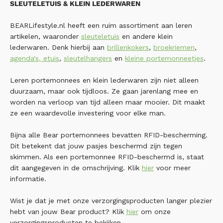
SLEUTELETUIS & KLEIN LEDERWAREN
BEARLifestyle.nl heeft een ruim assortiment aan leren
artikelen, waaronder
sleuteletuis
en andere klein
lederwaren. Denk hierbij aan
brillenkokers
,
broekriemen
,
agenda's
,
etuis
,
sleutelhangers
en
kleine portemonneetjes
.
Leren portemonnees en klein lederwaren zijn niet alleen
duurzaam, maar ook tijdloos. Ze gaan jarenlang mee en
worden na verloop van tijd alleen maar mooier. Dit maakt
ze een waardevolle investering voor elke man.
Bijna alle Bear portemonnees bevatten RFID-bescherming.
Dit betekent dat jouw pasjes beschermd zijn tegen
skimmen. Als een portemonnee RFID-beschermd is, staat
dit aangegeven in de omschrijving. Klik
hier
voor meer
informatie.
Wist je dat je met onze verzorgingsproducten langer plezier
hebt van jouw Bear product? Klik
hier
om onze
verzorgingsproducten te bekijken.