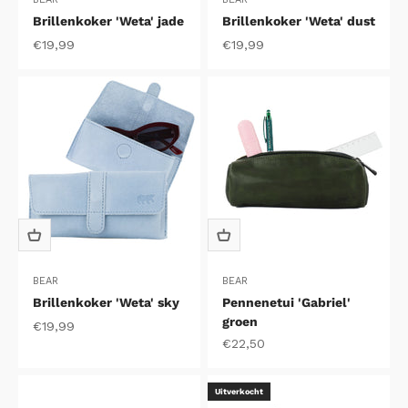
Brillenkoker 'Weta' jade
Brillenkoker 'Weta' dust
Aanbiedingsprijs
Aanbiedingsprijs
€19,99
€19,99
BEAR
BEAR
Brillenkoker 'Weta' sky
Pennenetui 'Gabriel'
groen
Aanbiedingsprijs
€19,99
Aanbiedingsprijs
€22,50
Uitverkocht