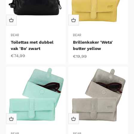
BEAR
BEAR
Toilettas met dubbel
Brillenkoker 'Weta'
vak 'Bo' zwart
butter yellow
Aanbiedingsprijs
€74,99
Aanbiedingsprijs
€19,99
BEAR
BEAR