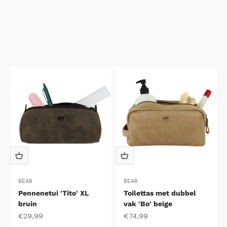
BEAR
BEAR
Pennenetui 'Tito' XL
Toilettas met dubbel
bruin
vak 'Bo' beige
Aanbiedingsprijs
Aanbiedingsprijs
€29,99
€74,99