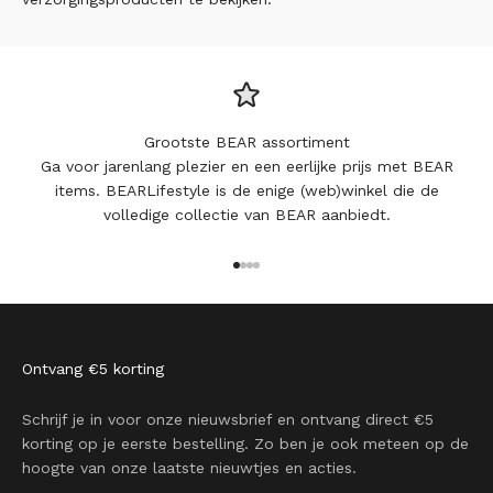
Grootste BEAR assortiment
Ga voor jarenlang plezier en een eerlijke prijs met BEAR
items. BEARLifestyle is de enige (web)winkel die de
volledige collectie van BEAR aanbiedt.
Naar artikel 1
Naar artikel 2
Naar artikel 3
Naar artikel 4
Ontvang €5 korting
Schrijf je in voor onze nieuwsbrief en ontvang direct €5
korting op je eerste bestelling. Zo ben je ook meteen op de
hoogte van onze laatste nieuwtjes en acties.