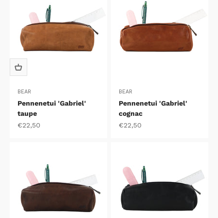
BEAR
BEAR
Pennenetui 'Gabriel'
Pennenetui 'Gabriel'
taupe
cognac
Aanbiedingsprijs
Aanbiedingsprijs
€22,50
€22,50