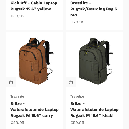
Kick Off - Cabin Laptop
Crosslite -
Rugzak 15.6” yellow
Rugzak/Boarding Bag S
red
Aanbiedingsprijs
€39,95
Aanbiedingsprijs
€79,95
Travelite
Travelite
Briize -
Briize -
Waterafstotende Laptop
Waterafstotende Laptop
Rugzak M 15.6” curry
Rugzak M 15.6” khaki
Aanbiedingsprijs
Aanbiedingsprijs
€59,95
€59,95