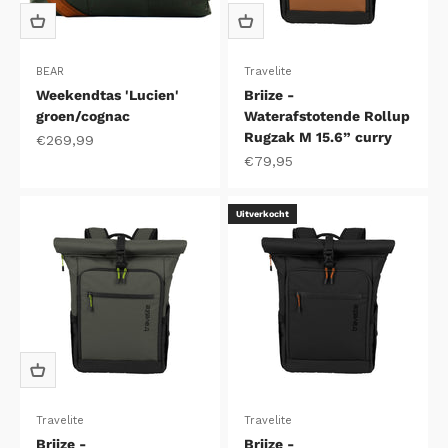
BEAR
Travelite
Weekendtas 'Lucien'
Briize -
groen/cognac
Waterafstotende Rollup
Rugzak M 15.6” curry
Aanbiedingsprijs
€269,99
Aanbiedingsprijs
€79,95
Uitverkocht
Travelite
Travelite
Briize -
Briize -