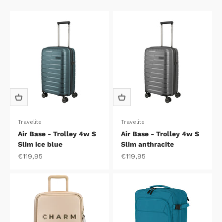
Travelite
Travelite
Air Base - Trolley 4w S
Air Base - Trolley 4w S
Slim ice blue
Slim anthracite
Aanbiedingsprijs
Aanbiedingsprijs
€119,95
€119,95