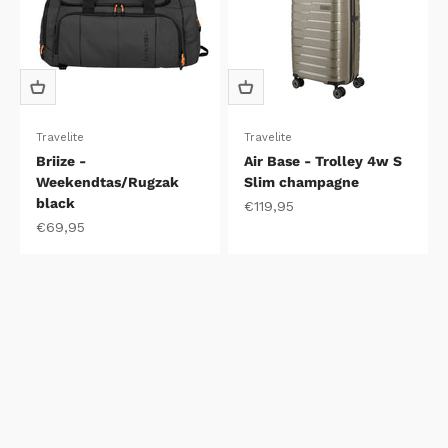
Travelite
Travelite
Briize -
Air Base - Trolley 4w S
Weekendtas/Rugzak
Slim champagne
black
Aanbiedingsprijs
€119,95
Aanbiedingsprijs
€69,95