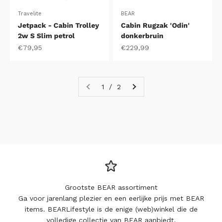
Travelite
BEAR
Jetpack - Cabin Trolley
Cabin Rugzak 'Odin'
2w S Slim petrol
donkerbruin
Aanbiedingsprijs
Aanbiedingsprijs
€79,95
€229,99
1 / 2
Grootste BEAR assortiment
Ga voor jarenlang plezier en een eerlijke prijs met BEAR
items. BEARLifestyle is de enige (web)winkel die de
volledige collectie van BEAR aanbiedt.