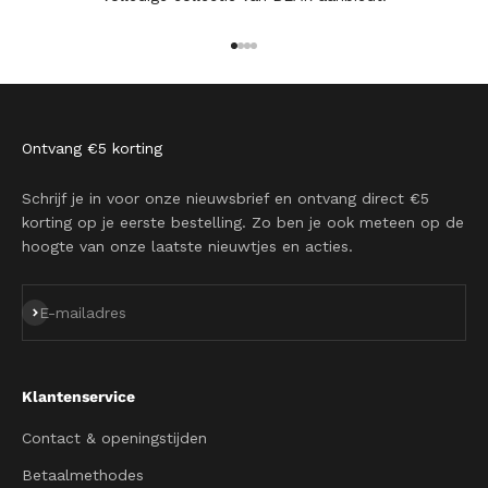
Naar artikel 1
Naar artikel 2
Naar artikel 3
Naar artikel 4
Ontvang €5 korting
Schrijf je in voor onze nieuwsbrief en ontvang direct €5
korting op je eerste bestelling. Zo ben je ook meteen op de
hoogte van onze laatste nieuwtjes en acties.
Abonneren
E-mailadres
Klantenservice
Contact & openingstijden
Betaalmethodes