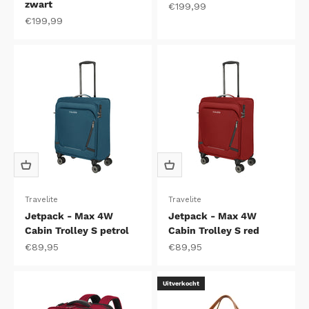
zwart
Aanbiedingsprijs
€199,99
Aanbiedingsprijs
€199,99
Travelite
Travelite
Jetpack - Max 4W
Jetpack - Max 4W
Cabin Trolley S petrol
Cabin Trolley S red
Aanbiedingsprijs
Aanbiedingsprijs
€89,95
€89,95
Uitverkocht