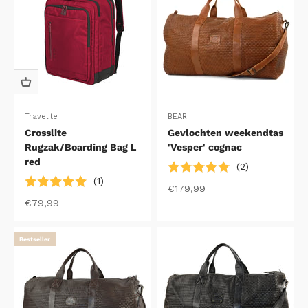
Travelite
BEAR
Crosslite
Gevlochten weekendtas
Rugzak/Boarding Bag L
'Vesper' cognac
red
(2)
(1)
Aanbiedingsprijs
€179,99
Aanbiedingsprijs
€79,99
Bestseller