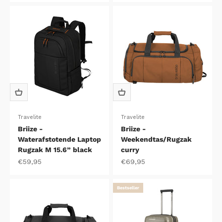
Travelite
Travelite
Briize -
Briize -
Waterafstotende Laptop
Weekendtas/Rugzak
Rugzak M 15.6” black
curry
Aanbiedingsprijs
Aanbiedingsprijs
€59,95
€69,95
Bestseller