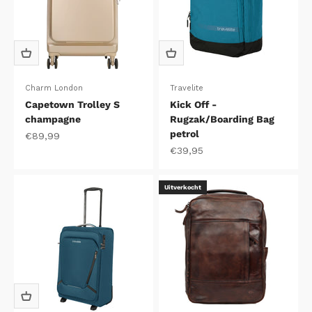
Charm London
Travelite
Capetown Trolley S
Kick Off -
champagne
Rugzak/Boarding Bag
petrol
Aanbiedingsprijs
€89,99
Aanbiedingsprijs
€39,95
Uitverkocht