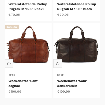
Waterafstotende Rollup
Waterafstotende Rollup
Rugzak M 15.6” khaki
Rugzak M 15.6” black
Aanbiedingsprijs
Aanbiedingsprijs
€79,95
€79,95
Bestseller
BEAR
BEAR
Weekendtas 'Sam'
Weekendtas 'Sam'
cognac
donkerbruin
Aanbiedingsprijs
Aanbiedingsprijs
€199,99
€199,99