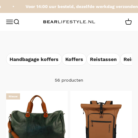
Naar inhoud
Voor 14:00 uur besteld, dezelfde werkdag verzonden
BEARLifestyle.nl
Navigatiemenu openen
Zoeken openen
Winke
Handbagage koffers
Koffers
Reistassen
Reisa
56 producten
Nieuw