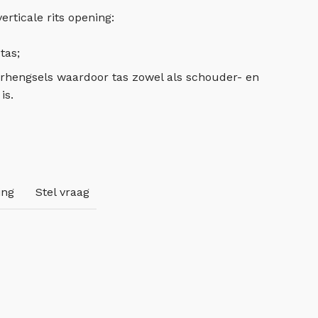
rticale rits opening:
tas;
erhengsels waardoor tas zowel als schouder- en
is.
ing
Stel vraag