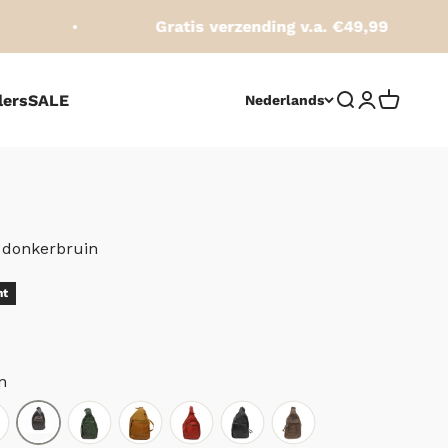
Gratis verzending v.a. €49,99
lers
SALE
Zoeken opene
Accountpag
Winkelw
Nederlands
 donkerbruin
js
ht
n