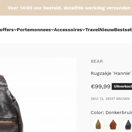
Voor 14:00 uur besteld, dezelfde werkdag verzonden
offers
Portemonnees
Accessoires
Travel
Nieuw
Bestsel
BEAR
Rugzakje 'Hannie'
Aanbiedingspri
€99,99
Uitverkoc
SKU: CL 36137 BROWN
Color: Donkerbrui