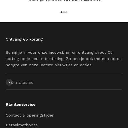
Naar artikel 1
Naar artikel 2
Naar artikel 3
Naar artikel 4
Ontvang €5 korting
Schrijf je in voor onze nieuwsbrief en ontvang direct €5
korting op je eerste bestelling. Zo ben je ook meteen op de
hoogte van onze laatste nieuwtjes en acties.
Abonneren
E-mailadres
Klantenservice
Contact & openingstijden
Betaalmethodes