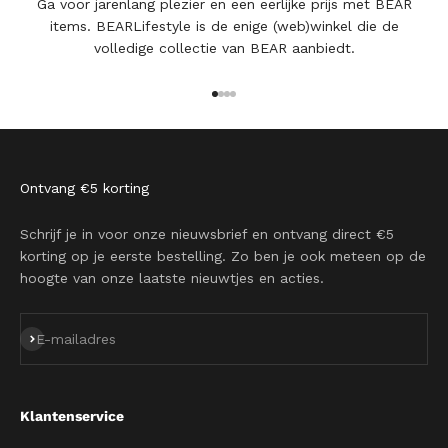
Ga voor jarenlang plezier en een eerlijke prijs met BEAR
items. BEARLifestyle is de enige (web)winkel die de
volledige collectie van BEAR aanbiedt.
Naar artikel 1
Naar artikel 2
Naar artikel 3
Naar artikel 4
Ontvang €5 korting
Schrijf je in voor onze nieuwsbrief en ontvang direct €5
korting op je eerste bestelling. Zo ben je ook meteen op de
hoogte van onze laatste nieuwtjes en acties.
Abonneren
E-mailadres
Klantenservice