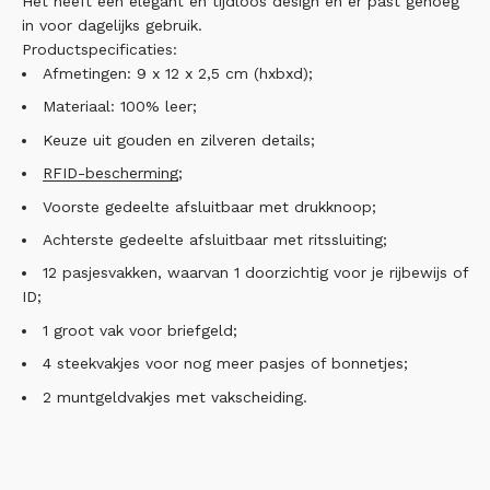
Het heeft een elegant en tijdloos design en er past genoeg
in voor dagelijks gebruik.
Productspecificaties:
Afmetingen: 9 x 12 x 2,5 cm (hxbxd);
Materiaal: 100% leer;
Keuze uit gouden en zilveren details;
RFID-bescherming
;
Voorste gedeelte afsluitbaar met drukknoop;
Achterste gedeelte afsluitbaar met ritssluiting;
12 pasjesvakken, waarvan 1 doorzichtig voor je rijbewijs of
ID;
1 groot vak voor briefgeld;
4 steekvakjes voor nog meer pasjes of bonnetjes;
2 muntgeldvakjes met vakscheiding.