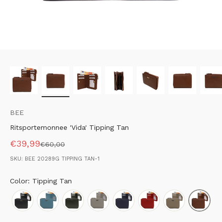
BEE
Ritsportemonnee 'Vida' Tipping Tan
Aanbiedingsprijs
€39,99
Normale prijs
€60,00
SKU: BEE 20289G TIPPING TAN-1
Color: Tipping Tan