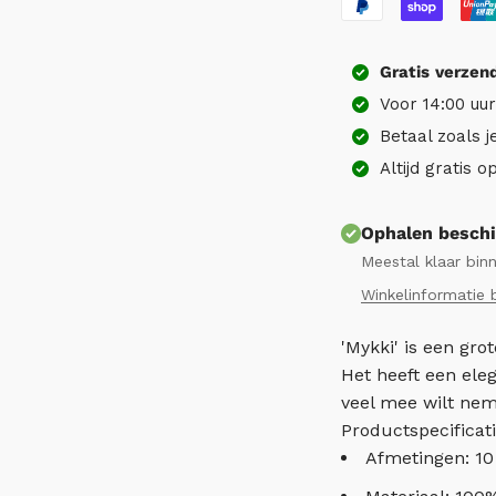
Gratis
verzen
Voor 14:00 uu
Betaal zoals j
Altijd gratis 
Ophalen beschi
Meestal klaar bin
Winkelinformatie 
'Mykki' is een gr
Het heeft een eleg
veel mee wilt ne
Productspecificat
Afmetingen: 10