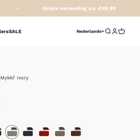
Gratis verzending v.a. €49,99
lers
SALE
Zoeken opene
Accountpag
Winkelw
Nederlands
Mykki' Ivory
js
rijs
Y