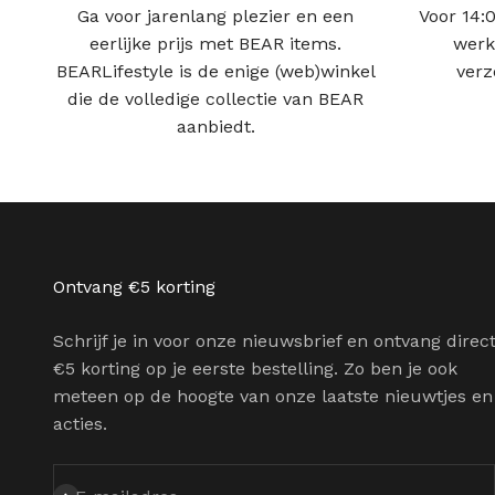
Ga voor jarenlang plezier en een
Voor 14:0
eerlijke prijs met BEAR items.
werk
BEARLifestyle is de enige (web)winkel
verz
die de volledige collectie van BEAR
aanbiedt.
Ontvang €5 korting
Schrijf je in voor onze nieuwsbrief en ontvang direc
€5 korting op je eerste bestelling. Zo ben je ook
meteen op de hoogte van onze laatste nieuwtjes en
acties.