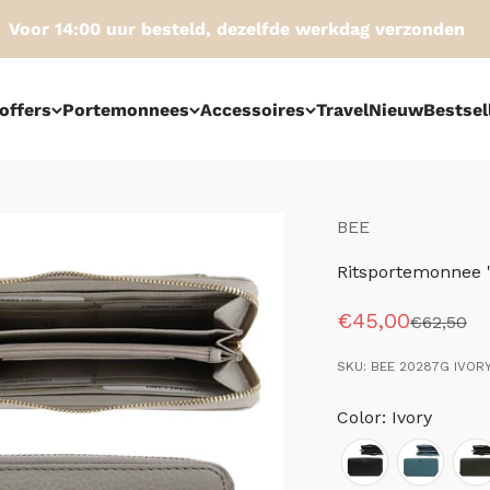
or 14:00 uur besteld, dezelfde werkdag verzonden
offers
Portemonnees
Accessoires
Travel
Nieuw
Bestsel
BEE
Ritsportemonnee '
Aanbiedingspri
€45,00
Normale p
€62,50
SKU: BEE 20287G IVOR
Color: Ivory