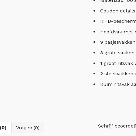
Materiaal: 100%
Gouden details
RFID-bescherm
Hoofdvak met ri
9 pasjesvakken,
3 grote vakken 
1 groot ritsvak
2 steekvakken a
Ruim ritsvak a
Schrijf beoordel
(0)
Vragen (0)