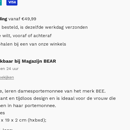
ding
vanaf €49,99
r besteld, is dezelfde werkdag verzonden
e wilt, vooraf of achteraf
ophalen bij een van onze winkels
kbaar bij Magazijn BEAR
nen 24 uur
bekijken
ote, leren damesportemonnee van het merk BEE.
ant en tijdloos design en is ideaal voor de vrouw die
men in haar portemonnee.
ies
 x 19 x 2 cm (hxbxd);