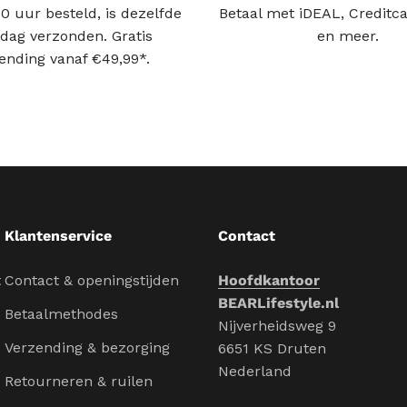
0 uur besteld, is dezelfde
Betaal met iDEAL, Creditca
dag verzonden. Gratis
en meer.
ending vanaf €49,99*.
Klantenservice
Contact
t
Contact & openingstijden
Hoofdkantoor
BEARLifestyle.nl
Betaalmethodes
Nijverheidsweg 9
Verzending & bezorging
6651 KS Druten
Nederland
Retourneren & ruilen