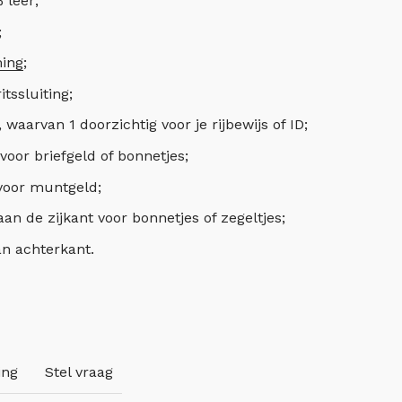
 leer;
;
ing
;
tssluiting;
 waarvan 1 doorzichtig voor je rijbewijs of ID;
voor briefgeld of bonnetjes;
 voor muntgeld;
an de zijkant voor bonnetjes of zegeltjes;
an achterkant.
ing
Stel vraag