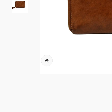
In-/uitzoomen