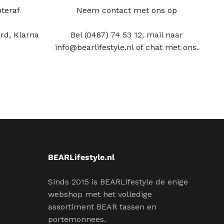
hteraf
Neem contact met ons op
rd, Klarna
Bel (0487) 74 53 12, mail naar
info@bearlifestyle.nl of chat met ons.
BEARLifestyle.nl
Sinds 2015 is BEARLifestyle de enige
webshop met het volledige
assortiment BEAR tassen en
portemonnees.