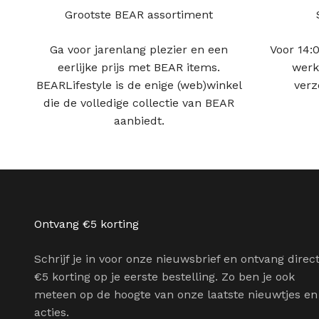
Grootste BEAR assortiment
Ga voor jarenlang plezier en een
Voor 14:0
eerlijke prijs met BEAR items.
werk
BEARLifestyle is de enige (web)winkel
verz
die de volledige collectie van BEAR
aanbiedt.
Ontvang €5 korting
Schrijf je in voor onze nieuwsbrief en ontvang direc
€5 korting op je eerste bestelling. Zo ben je ook
meteen op de hoogte van onze laatste nieuwtjes en
acties.