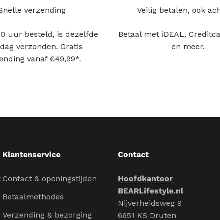
Snelle verzending
Veilig betalen, ook ac
0 uur besteld, is dezelfde
Betaal met iDEAL, Creditca
dag verzonden. Gratis
en meer.
ending vanaf €49,99*.
Klantenservice
Contact
t
Contact & openingstijden
Hoofdkantoor
BEARLifestyle.nl
Betaalmethodes
Nijverheidsweg 9
Verzending & bezorging
6651 KS Druten