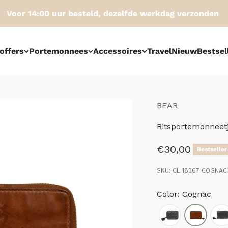
oor 14:00 uur besteld, dezelfde werkdag verzonden
offers
Portemonnees
Accessoires
Travel
Nieuw
Bestsel
BEAR
Ritsportemonneetj
Aanbiedingspri
€30,00
Bestseller
SKU: CL 18367 COGNAC
Color: Cognac