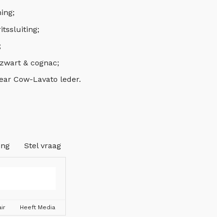
ing;
tssluiting;
;
 zwart & cognac;
ar Cow-Lavato leder.
ing
Stel vraag
ir
Heeft Media