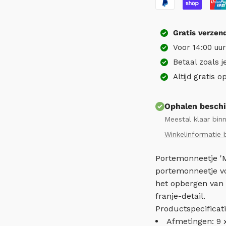
Gratis
verzen
Voor 14:00 uu
Betaal zoals j
Altijd gratis 
Ophalen beschi
Meestal klaar bin
Winkelinformatie 
Portemonneetje 'M
portemonneetje vo
het opbergen van k
franje-detail.
Productspecificati
Afmetingen: 9 x