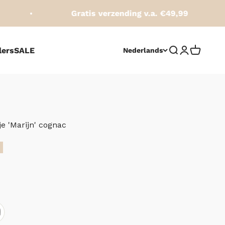
Gratis verzending v.a. €49,99
lers
SALE
Zoeken opene
Accountpag
Winkelw
Nederlands
e 'Marijn' cognac
js