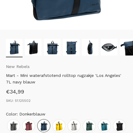
New Rebels
Mart - Mini waterafstotend rolltop rugzakje 'Los Angeles'
7L navy blauw
Aanbiedingsprijs
€34,99
SKU: 51.125502
Color: Donkerblauw