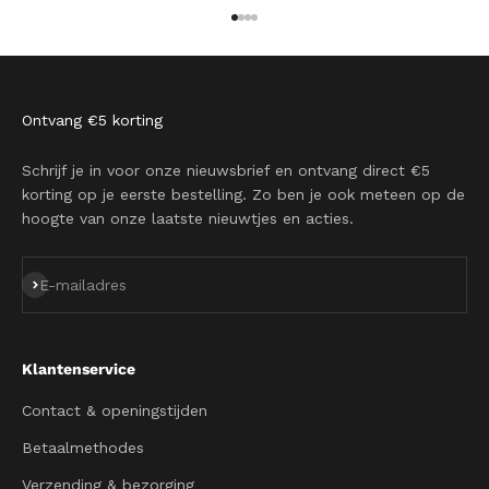
Naar artikel 1
Naar artikel 2
Naar artikel 3
Naar artikel 4
Ontvang €5 korting
Schrijf je in voor onze nieuwsbrief en ontvang direct €5
korting op je eerste bestelling. Zo ben je ook meteen op de
hoogte van onze laatste nieuwtjes en acties.
Abonneren
E-mailadres
Klantenservice
Contact & openingstijden
Betaalmethodes
Verzending & bezorging