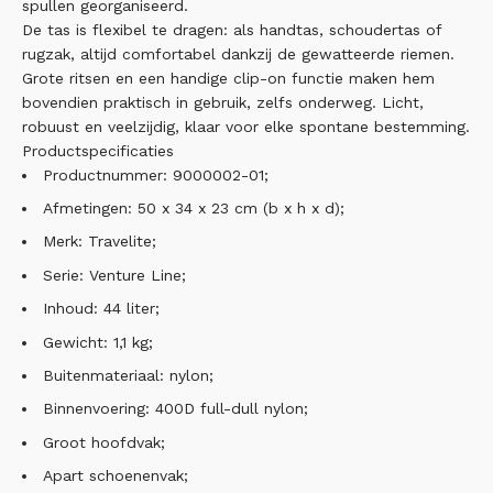
spullen georganiseerd.
De tas is flexibel te dragen: als handtas, schoudertas of
rugzak, altijd comfortabel dankzij de gewatteerde riemen.
Grote ritsen en een handige clip-on functie maken hem
bovendien praktisch in gebruik, zelfs onderweg. Licht,
robuust en veelzijdig, klaar voor elke spontane bestemming.
Productspecificaties
Productnummer: 9000002-01;
Afmetingen: 50 x 34 x 23 cm (b x h x d);
Merk: Travelite;
Serie: Venture Line;
Inhoud: 44 liter;
Gewicht: 1,1 kg;
Buitenmateriaal: nylon;
Binnenvoering: 400D full-dull nylon;
Groot hoofdvak;
Apart schoenenvak;