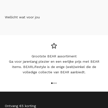
Wellicht wat voor jou
Grootste BEAR assortiment
Ga voor jarenlang plezier en een eerlijke prijs met BEAR
items. BEARLifestyle is de enige (web)winkel die de
volledige collectie van BEAR aanbiedt.
Naar artikel 1
Naar artikel 2
Naar artikel 3
Naar artikel 4
Ontvang €5 korting