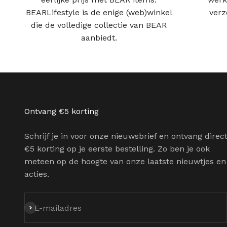
BEARLifestyle is de enige (web)winkel
verz
die de volledige collectie van BEAR
aanbiedt.
Ontvang €5 korting
Schrijf je in voor onze nieuwsbrief en ontvang direc
€5 korting op je eerste bestelling. Zo ben je ook
meteen op de hoogte van onze laatste nieuwtjes en
acties.
Abonneren
E-mailadres