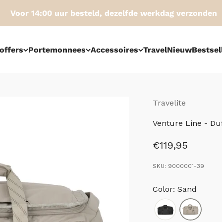
Voor 14:00 uur besteld, dezelfde werkdag verzonden
offers
Portemonnees
Accessoires
Travel
Nieuw
Bestsel
Travelite
Venture Line - Du
Aanbiedingspri
€119,95
SKU: 9000001-39
Color: Sand