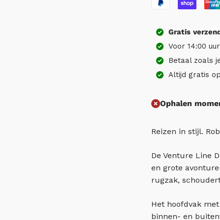
Gratis
verzen
Voor 14:00 uu
Betaal zoals j
Altijd gratis 
Ophalen moment
Reizen in stijl. 
De Venture Line D
en grote avonturen
rugzak, schouderta
Het hoofdvak met
binnen- en buiten