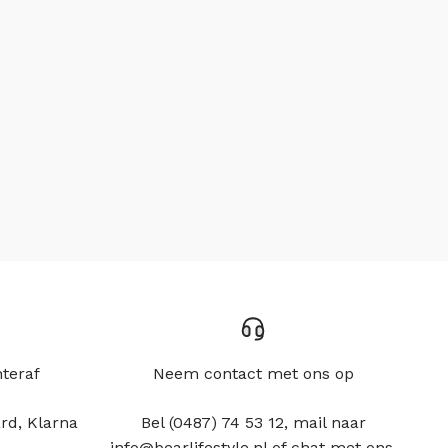
hteraf
Neem contact met ons op
rd, Klarna
Bel (0487) 74 53 12, mail naar
info@bearlifestyle.nl of chat met ons.