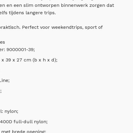
en en een slim ontworpen binnenwerk zorgen dat
 zelfs tijdens langere trips.
 praktisch. Perfect voor weekendtrips, sport of
ies
: 9000001-39;
x 39 x 27 cm (b x h x d);
;
Line;
;
: nylon;
400D full-dull nylon;
 met brede opening;