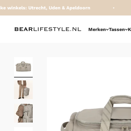
Naar inhoud
 winkels: Utrecht, Uden & Apeldoorn
BEARLifestyle.nl
Merken
Tassen
K