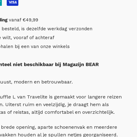
ding
vanaf €49,99
r besteld, is dezelfde werkdag verzonden
e wilt, vooraf of achteraf
ophalen bij een van onze winkels
eel niet beschikbaar bij Magazijn BEAR
Robuust, modern en betrouwbaar.
uffle L van Travelite is gemaakt voor langere reizen
. Uiterst ruim en veelzijdig, je draagt hem als
s of reistas, altijd comfortabel en overzichtelijk.
 brede opening, aparte schoenenvak en meerdere
vakken houden al je spullen netjes georganiseerd.