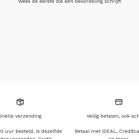
Wees de eerste die
een beoordeling schrijft
Snelle verzending
Veilig betalen, ook ac
0 uur besteld, is dezelfde
Betaal met iDEAL, Creditca
dag verzonden. Gratis
en meer.