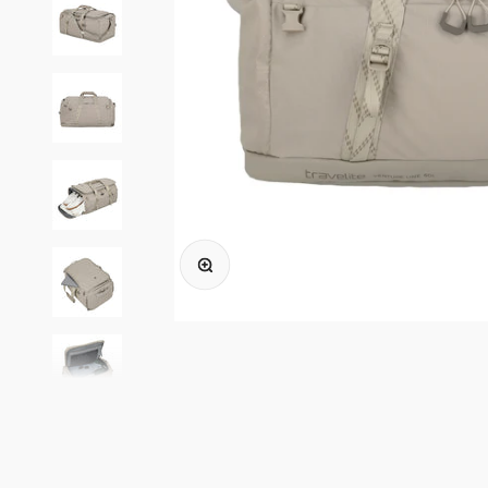
In-/uitzoomen