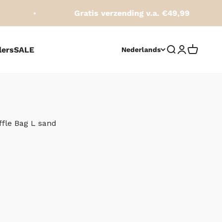
Gratis verzending v.a. €49,99
lers
SALE
Zoeken opene
Accountpag
Winkelw
Nederlands
ffle Bag L sand
js