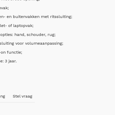
nvak;
n- en buitenvakken met ritssluiting;
et- of laptopvak;
opties: hand, schouder, rug;
sluiting voor volumeaanpassing;
-on functie;
: 3 jaar.
ing
Stel vraag