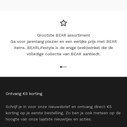
Grootste BEAR assortiment
Ga voor jarenlang plezier en een eerlijke prijs met BEAR
items. BEARLifestyle is de enige (web)winkel die de
volledige collectie van BEAR aanbiedt.
Naar artikel 1
Naar artikel 2
Naar artikel 3
Naar artikel 4
Ontvang €5 korting
Schrijf je in voor onze nieuwsbrief en ontvang direct €5
korting op je eerste bestelling. Zo ben je ook meteen op de
hoogte van onze laatste nieuwtjes en acties.