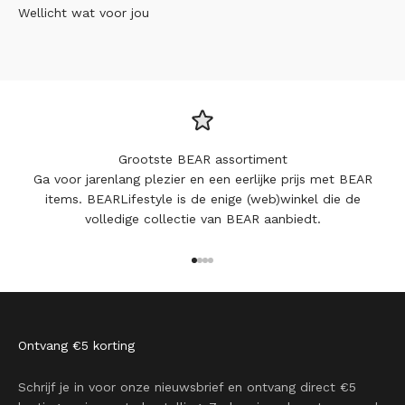
Wellicht wat voor jou
Grootste BEAR assortiment
Ga voor jarenlang plezier en een eerlijke prijs met BEAR
items. BEARLifestyle is de enige (web)winkel die de
volledige collectie van BEAR aanbiedt.
Naar artikel 1
Naar artikel 2
Naar artikel 3
Naar artikel 4
Ontvang €5 korting
Schrijf je in voor onze nieuwsbrief en ontvang direct €5