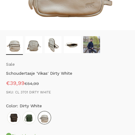
Sale
Schoudertasje 'Vikas' Dirty White
Aanbiedingsprijs
€39,99
Normale prijs
€54,99
SKU: CL 3701 DIRTY WHITE
Color: Dirty White