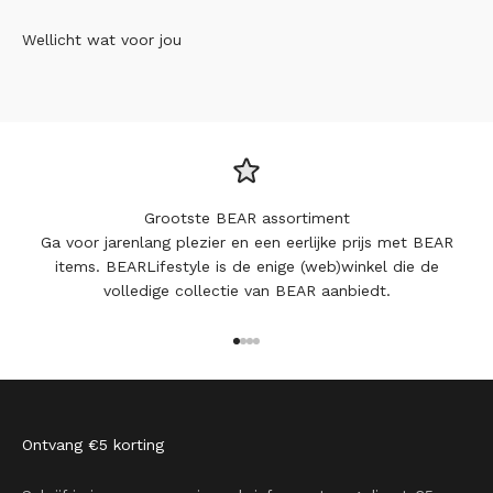
Wellicht wat voor jou
Grootste BEAR assortiment
Ga voor jarenlang plezier en een eerlijke prijs met BEAR
items. BEARLifestyle is de enige (web)winkel die de
volledige collectie van BEAR aanbiedt.
Naar artikel 1
Naar artikel 2
Naar artikel 3
Naar artikel 4
Ontvang €5 korting