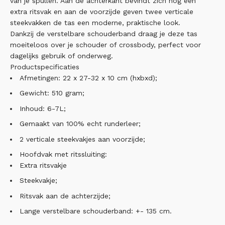
van je spullen. Aan de achterkant bevindt zich nog een
extra ritsvak en aan de voorzijde geven twee verticale
steekvakken de tas een moderne, praktische look.
Dankzij de verstelbare schouderband draag je deze tas
moeiteloos over je schouder of crossbody, perfect voor
dagelijks gebruik of onderweg.
Productspecificaties
Afmetingen: 22 x 27-32 x 10 cm (hxbxd);
Gewicht: 510 gram;
Inhoud: 6-7L;
Gemaakt van 100% echt runderleer;
2 verticale steekvakjes aan voorzijde;
Hoofdvak met ritssluiting:
Extra ritsvakje
Steekvakje;
Ritsvak aan de achterzijde;
Lange verstelbare schouderband: +- 135 cm.