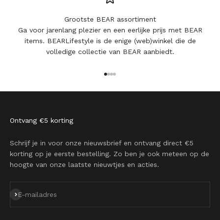
Grootste BEAR assortiment
Ga voor jarenlang plezier en een eerlijke prijs met BEAR
items. BEARLifestyle is de enige (web)winkel die de
volledige collectie van BEAR aanbiedt.
Naar artikel 1
Naar artikel 2
Naar artikel 3
Naar artikel 4
Ontvang €5 korting
Schrijf je in voor onze nieuwsbrief en ontvang direct €5
korting op je eerste bestelling. Zo ben je ook meteen op de
hoogte van onze laatste nieuwtjes en acties.
Abonneren
E-mailadres