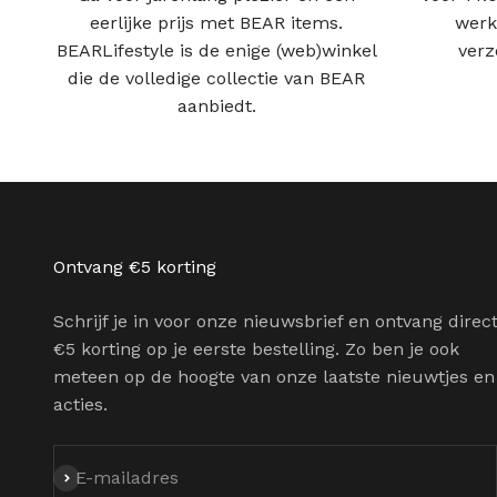
eerlijke prijs met BEAR items.
werk
BEARLifestyle is de enige (web)winkel
verz
die de volledige collectie van BEAR
aanbiedt.
Ontvang €5 korting
Schrijf je in voor onze nieuwsbrief en ontvang direc
€5 korting op je eerste bestelling. Zo ben je ook
meteen op de hoogte van onze laatste nieuwtjes en
acties.
Abonneren
E-mailadres