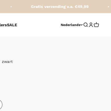
Gratis verzending v.a. €49,99
lers
SALE
Zoeken opene
Accountpag
Winkelw
Nederlands
' zwart
js