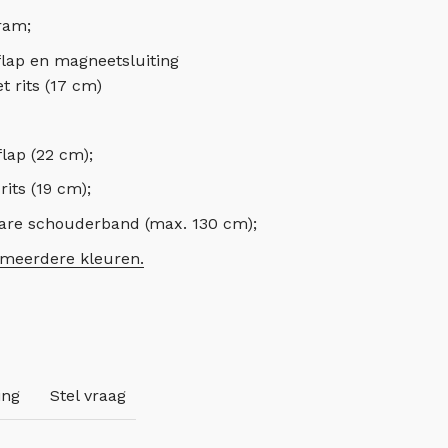
ram;
lap en magneetsluiting
 rits (17 cm)
lap (22 cm);
its (19 cm);
bare schouderband (max. 130 cm);
meerdere kleuren.
ing
Stel vraag