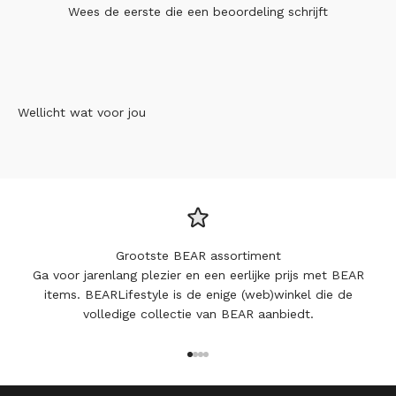
Wees de eerste die
een beoordeling schrijft
Wellicht wat voor jou
Grootste BEAR assortiment
Ga voor jarenlang plezier en een eerlijke prijs met BEAR
items. BEARLifestyle is de enige (web)winkel die de
volledige collectie van BEAR aanbiedt.
Naar artikel 1
Naar artikel 2
Naar artikel 3
Naar artikel 4