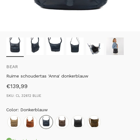
BEAR
Ruime schoudertas 'Anna' donkerblauw
Aanbiedingsprijs
€139,99
SKU: CL 32612 BLUE
Color: Donkerblauw