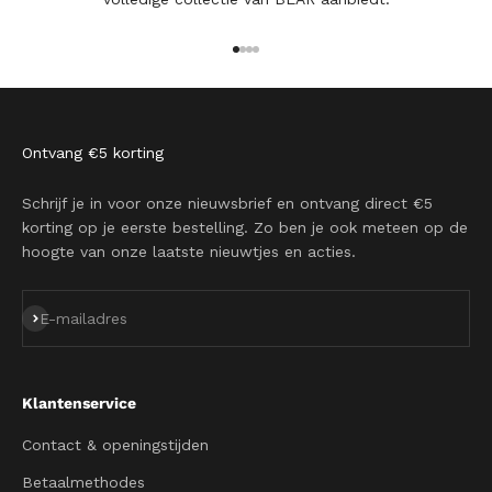
Naar artikel 1
Naar artikel 2
Naar artikel 3
Naar artikel 4
Ontvang €5 korting
Schrijf je in voor onze nieuwsbrief en ontvang direct €5
korting op je eerste bestelling. Zo ben je ook meteen op de
hoogte van onze laatste nieuwtjes en acties.
Abonneren
E-mailadres
Klantenservice
Contact & openingstijden
Betaalmethodes