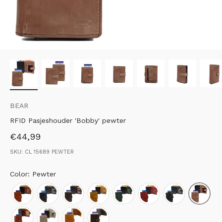
BEAR
RFID Pasjeshouder 'Bobby' pewter
Aanbiedingsprijs
€44,99
SKU: CL 15689 PEWTER
Color: Pewter