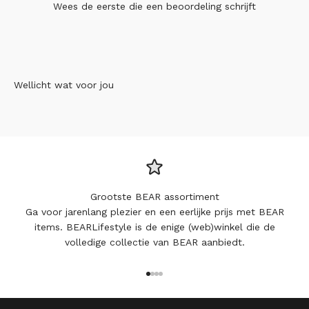
Wees de eerste die
een beoordeling schrijft
Wellicht wat voor jou
Grootste BEAR assortiment
Ga voor jarenlang plezier en een eerlijke prijs met BEAR
items. BEARLifestyle is de enige (web)winkel die de
volledige collectie van BEAR aanbiedt.
Naar artikel 1
Naar artikel 2
Naar artikel 3
Naar artikel 4