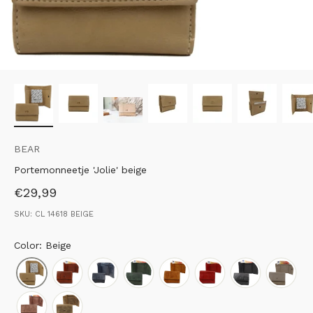
BEAR
Portemonneetje 'Jolie' beige
Aanbiedingsprijs
€29,99
SKU: CL 14618 BEIGE
Color: Beige