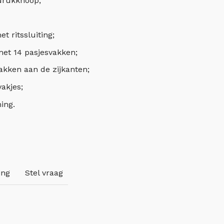
 drukknoop;
 ritssluiting;
met 14 pasjesvakken;
akken aan de zijkanten;
akjes;
ing.
ing
Stel vraag