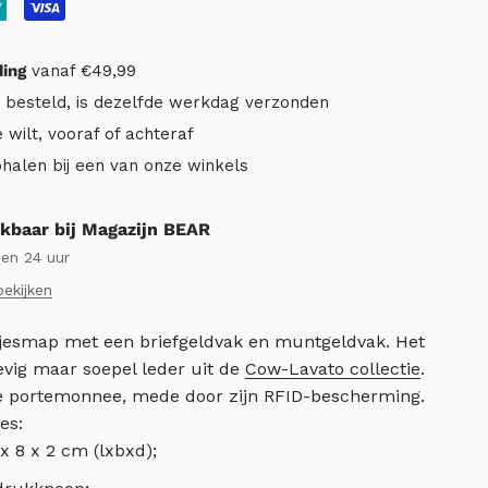
ding
vanaf €49,99
r besteld, is dezelfde werkdag verzonden
e wilt, vooraf of achteraf
ophalen bij een van onze winkels
kbaar bij Magazijn BEAR
nen 24 uur
bekijken
asjesmap met een briefgeldvak en muntgeldvak. Het
evig maar soepel leder uit de
Cow-Lavato collectie
.
ge portemonnee, mede door zijn RFID-bescherming.
es:
x 8 x 2 cm (lxbxd);