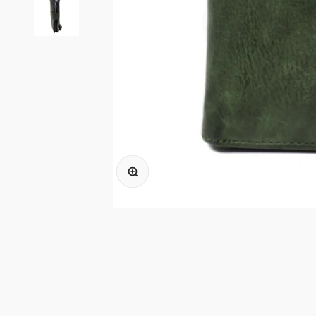
In-/uitzoomen