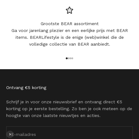
Grootste BEAR assortiment
Ga voor jarenlang plezier en een eerlijke prijs met BEAR
items. BEARLifestyle is de enige (web)winkel die de
volledige collectie van BEAR aanbiedt.
Naar artikel 1
Naar artikel 2
Naar artikel 3
Naar artikel 4
Ontvang €5 korting
Schrijf je in voor onze nieuwsbrief en ontvang direct €5
korting op je eerste bestelling. Zo ben je ook meteen op de
hoogte van onze laatste nieuwtjes en acties.
Abonneren
E-mailadres