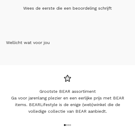
Wees de eerste die
een beoordeling schrijft
Wellicht wat voor jou
Grootste BEAR assortiment
Ga voor jarenlang plezier en een eerlijke prijs met BEAR
items. BEARLifestyle is de enige (web)winkel die de
volledige collectie van BEAR aanbiedt.
Naar artikel 1
Naar artikel 2
Naar artikel 3
Naar artikel 4