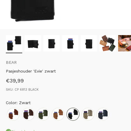
BEAR
Pasjeshouder 'Evie' zwart
Aanbiedingsprijs
€39,99
SKU: CP 6813 BLACK
Color: Zwart