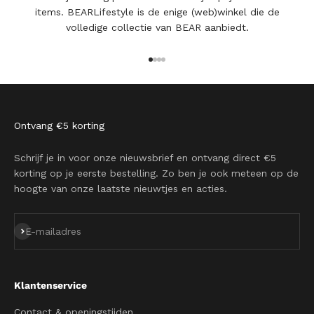
items. BEARLifestyle is de enige (web)winkel die de
volledige collectie van BEAR aanbiedt.
Naar artikel 1
Naar artikel 2
Naar artikel 3
Naar artikel 4
Ontvang €5 korting
Schrijf je in voor onze nieuwsbrief en ontvang direct €5
korting op je eerste bestelling. Zo ben je ook meteen op de
hoogte van onze laatste nieuwtjes en acties.
Abonneren
E-mailadres
Klantenservice
Contact & openingstijden