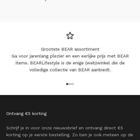
Grootste BEAR assortiment
Ga voor jarenlang plezier en een eerlijke prijs met BEAR
items. BEARLifestyle is de enige (web)winkel die de
volledige collectie van BEAR aanbiedt.
Naar artikel 1
Naar artikel 2
Naar artikel 3
Naar artikel 4
Ontvang €5 korting
Schrijf je in voor onze nieuwsbrief en ontvang direct €5
korting op je eerste bestelling. Zo ben je ook meteen op de