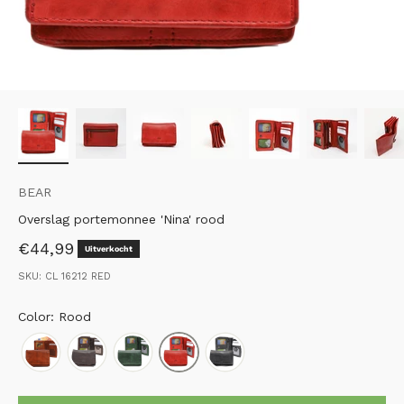
BEAR
Overslag portemonnee 'Nina' rood
Aanbiedingsprijs
€44,99
Uitverkocht
SKU: CL 16212 RED
Color: Rood