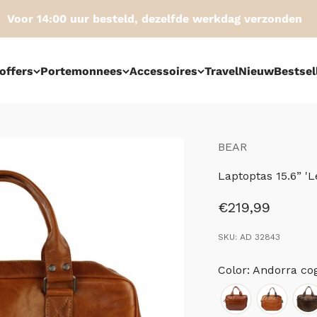
or 14:00 uur besteld, dezelfde werkdag verzonden
offers
Portemonnees
Accessoires
Travel
Nieuw
Bestsel
BEAR
Laptoptas 15.6” '
Aanbiedingspri
€219,99
SKU: AD 32843
Color: Andorra co