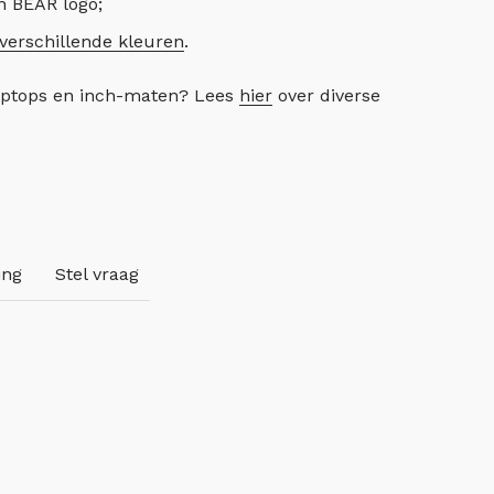
n BEAR logo;
verschillende kleuren
.
aptops en inch-maten? Lees
hier
over diverse
ing
Stel vraag