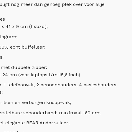
ijft nog meer dan genoeg plek over voor al je
ies
 x 41 x 9 cm (hxbxd);
ilogram;
0% echt buffelleer;
s;
n met dubbele zipper:
 24 cm (voor laptops t/m 15,6 inch)
, 1 telefoonvak, 2 pennenhouders, 4 pasjeshouders
e;
ritsen en verborgen knoop-vak;
erstelbare schouderband: maximaal 160 cm;
t elegante BEAR Andorra leer;