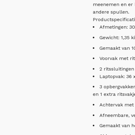
meenemen en er bl
andere spullen.
Productspecificat
Afmetingen: 30
Gewicht: 1,35 k
Gemaakt van 10
Voorvak met rit
2 ritssluitinge
Laptopvak: 36 x
3 opbergvakken
en 1 extra ritsvakj
Achtervak met 
Afneembare, v
Gemaakt van he