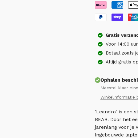
Gratis
verzen
Voor 14:00 uu
Betaal zoals j
Altijd gratis 
Ophalen beschi
Meestal klaar bin
Winkelinformatie 
'Leandro' is een s
BEAR. Door het een
jarenlang voor je 
ingebouwde laptopv