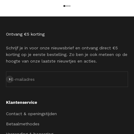
Naar artikel 1
Naar artikel 2
Naar artikel 3
Naar artikel 4
Ontvang €5 korting
Schrijf je in voor onze nieuwsbrief en ontvang direct €5
korting op je eerste bestelling. Zo ben je ook meteen op de
hoogte van onze laatste nieuwtjes en acties.
Abonneren
E-mailadres
Klantenservice
Contact & openingstijden
Betaalmethodes
Verzending & bezorging