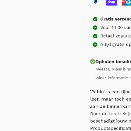
Gratis
verzen
Voor 14:00 uu
Betaal zoals j
Altijd gratis 
Ophalen beschi
Meestal klaar bin
Winkelinformatie 
'Pablo' is een fij
leer, maar toch e
aan de binnenkant
Door de lus trek j
beschadigt jouw br
Productspecificati