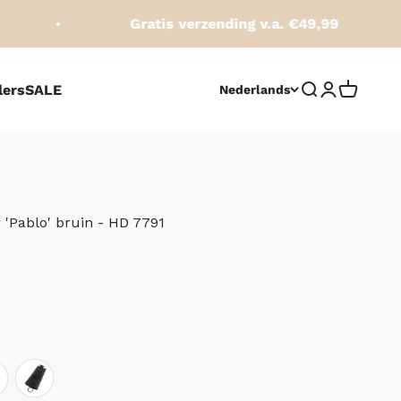
Gratis verzending v.a. €49,99
lers
SALE
Zoeken opene
Accountpag
Winkelw
Nederlands
 'Pablo' bruin - HD 7791
js