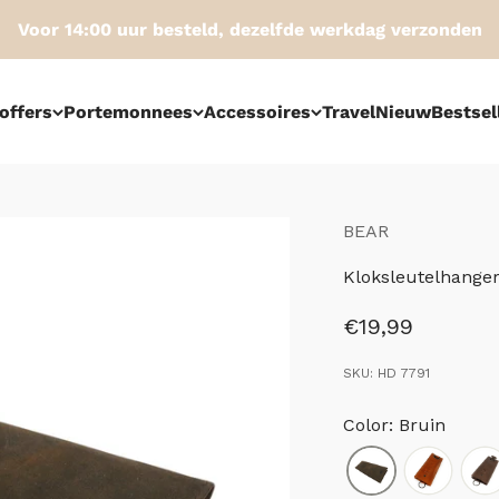
Voor 14:00 uur besteld, dezelfde werkdag verzonden
offers
Portemonnees
Accessoires
Travel
Nieuw
Bestsel
BEAR
Kloksleutelhanger
Aanbiedingspri
€19,99
SKU: HD 7791
Color: Bruin