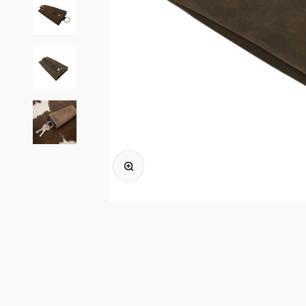
In-/uitzoomen