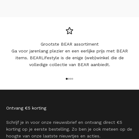
Grootste BEAR assortiment
Ga voor jarenlang plezier en een eerlijke prijs met BEAR
items. BEARLifestyle is de enige (web)winkel die de
volledige collectie van BEAR aanbiedt.
Naar artikel 1
Naar artikel 2
Naar artikel 3
Naar artikel 4
Ontvang €5 korting
Schrijf je in voor onze nieuwsbrief en ontvang direct €5
korting op je eerste bestelling. Zo ben je ook meteen op de
hoogte van onze laatste nieuwtjes en acties.