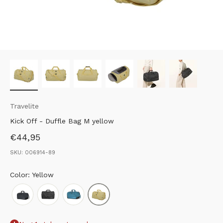
Travelite
Kick Off - Duffle Bag M yellow
Aanbiedingsprijs
€44,95
SKU: 006914-89
Color: Yellow