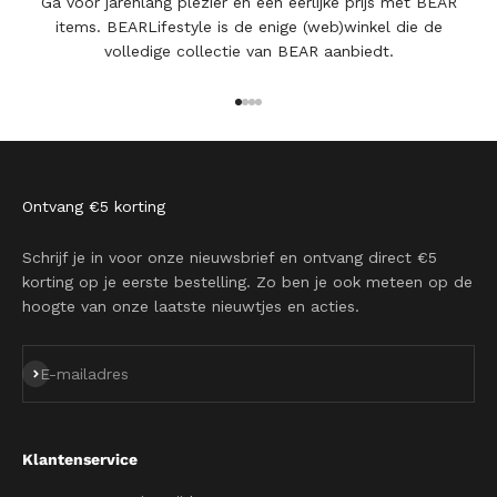
Ga voor jarenlang plezier en een eerlijke prijs met BEAR
items. BEARLifestyle is de enige (web)winkel die de
volledige collectie van BEAR aanbiedt.
Naar artikel 1
Naar artikel 2
Naar artikel 3
Naar artikel 4
Ontvang €5 korting
Schrijf je in voor onze nieuwsbrief en ontvang direct €5
korting op je eerste bestelling. Zo ben je ook meteen op de
hoogte van onze laatste nieuwtjes en acties.
Abonneren
E-mailadres
Klantenservice