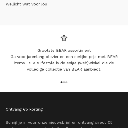
Wellicht wat voor jou
Grootste BEAR assortiment
Ga voor jarenlang plezier en een eerlijke prijs met BEAR
items. BEARLifestyle is de enige (web)winkel die de
volledige collectie van BEAR aanbiedt.
Naar artikel 1
Naar artikel 2
Naar artikel 3
Naar artikel 4
Ontvang €5 korting
Schrijf je in voor onze nieuwsbrief en ontvang direct €5