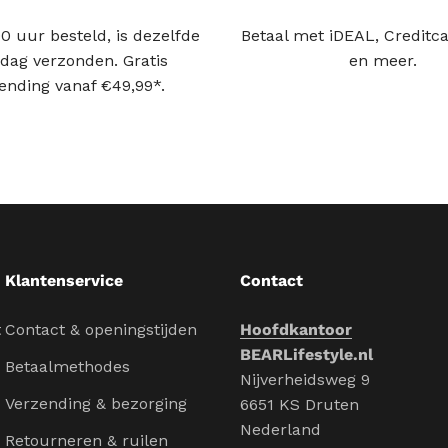
0 uur besteld, is dezelfde
Betaal met iDEAL, Creditca
dag verzonden. Gratis
en meer.
ending vanaf €49,99*.
Klantenservice
Contact
t
Contact & openingstijden
Hoofdkantoor
BEARLifestyle.nl
Betaalmethodes
Nijverheidsweg 9
Verzending & bezorging
6651 KS Druten
Nederland
Retourneren & ruilen