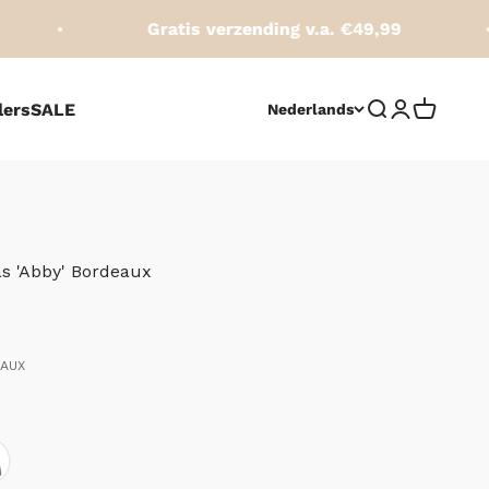
Gratis verzending v.a. €49,99
lers
SALE
Zoeken opene
Accountpag
Winkelw
Nederlands
s 'Abby' Bordeaux
js
rijs
EAUX