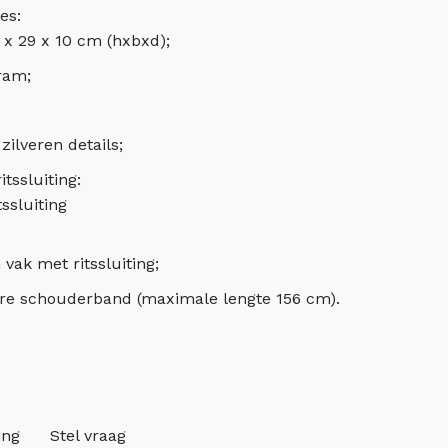
es:
 x 29 x 10 cm (hxbxd);
ram;
ilveren details;
tssluiting:
tssluiting
vak met ritssluiting;
are schouderband (maximale lengte 156 cm).
ing
Stel vraag