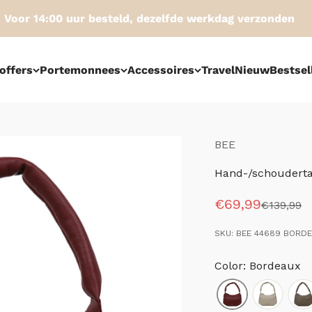
oor 14:00 uur besteld, dezelfde werkdag verzonden
offers
Portemonnees
Accessoires
Travel
Nieuw
Bestsel
BEE
Hand-/schouderta
Aanbiedingspri
€69,99
Normale p
€139,99
SKU: BEE 44689 BORD
Color: Bordeaux