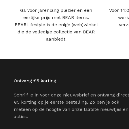
Ga voor jarenlang plezier en een
Voor 14:0
eerlijke prijs met BEAR items.
werk
BEARLifestyle is de enige (web)winkel
verz
die de volledige collectie van BEAR
aanbiedt.
Ontvang €5 korting
Schrijf je in voor onze nieuwsbrief en ontvang direc
€5 korting op je eerste bestelling. Zo ben je ook
meteen op de hoogte van onze laatste nieuwtjes en
acties.