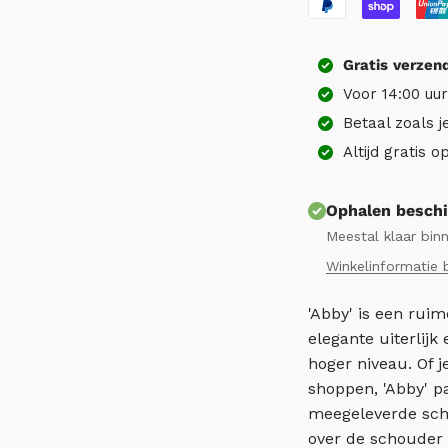
Gratis
verzen
Voor 14:00 uu
Betaal zoals j
Altijd gratis 
Ophalen beschi
Meestal klaar bin
Winkelinformatie 
'Abby' is een rui
elegante uiterlijk
hoger niveau. Of j
shoppen, 'Abby' pa
meegeleverde scho
over de schouder 