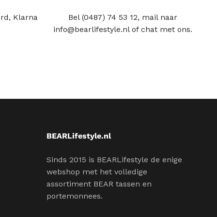
rd, Klarna
Bel (0487) 74 53 12, mail naar
info@bearlifestyle.nl of chat met ons.
BEARLifestyle.nl
Sinds 2015 is BEARLifestyle de enige
webshop met het volledige
assortiment BEAR tassen en
portemonnees.