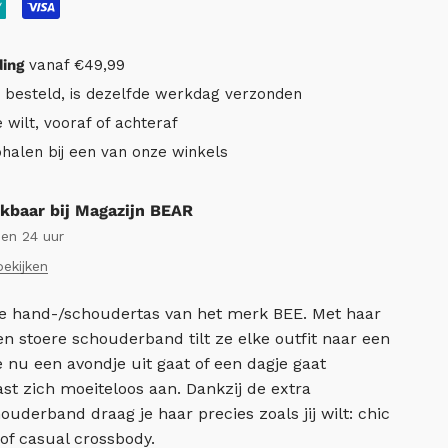
ding
vanaf €49,99
r besteld, is dezelfde werkdag verzonden
e wilt, vooraf of achteraf
ophalen bij een van onze winkels
kbaar bij Magazijn BEAR
nen 24 uur
bekijken
me hand-/schoudertas van het merk BEE. M
et haar
 en stoere schouderband tilt ze elke outfit naar een
e nu een avondje uit gaat of een dagje gaat
st zich moeiteloos aan. Dankzij de extra
uderband draag je haar precies zoals jij wilt: chic
of casual crossbody.