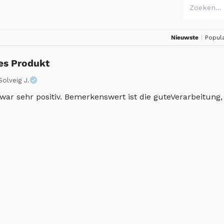
Nieuwste
|
Popula
les Produkt
olveig J.
ar sehr positiv. Bemerkenswert ist die guteVerarbeitung, to