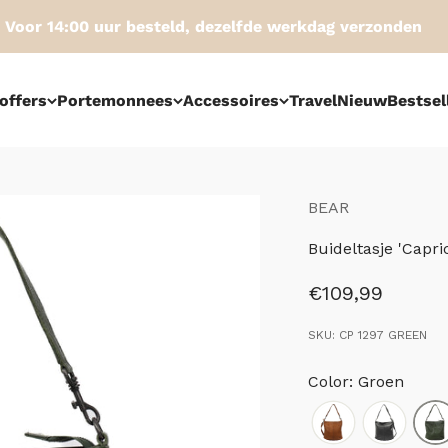
or 14:00 uur besteld, dezelfde werkdag verzonden
offers
Portemonnees
Accessoires
Travel
Nieuw
Bestsel
BEAR
Buideltasje 'Capri
Aanbiedingspri
€109,99
SKU: CP 1297 GREEN
Color: Groen