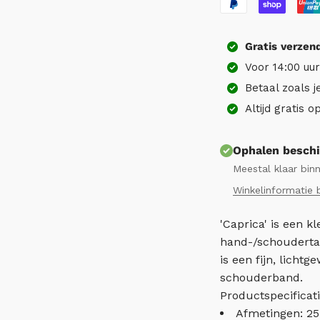
Gratis
verzen
Voor 14:00 uu
Betaal zoals j
Altijd gratis 
Ophalen beschi
Meestal klaar bin
Winkelinformatie 
'Caprica' is een k
hand-/schouderta
is een fijn, licht
schouderband.
Productspecificati
Afmetingen: 25