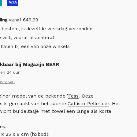
ding
vanaf €49,99
r besteld, is dezelfde werkdag verzonden
e wilt, vooraf of achteraf
ophalen bij een van onze winkels
kbaar bij Magazijn BEAR
nen 24 uur
bekijken
leiner model van de bekende '
Tess
'. Deze
s is gemaakt van het zachte
Callisto-Pelle leer
. Het
gewicht buideltasje met zowel een lange als korte
es:
 x 25 x 9 cm (hxbxd);