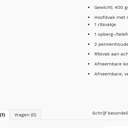
Gewicht: 400 g
Hoofdvak met ri
1 ritsvakje
1 opberg-/tele
2 pennenhoude
Ritsvak aan ach
Afneembare ko
Afneembare, v
Schrijf beoordel
(1)
Vragen (0)