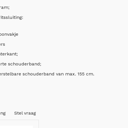
ram;
tssluiting:
foonvakje
rs
terkant;
rte schouderband;
erstelbare schouderband van max. 155 cm.
ing
Stel vraag