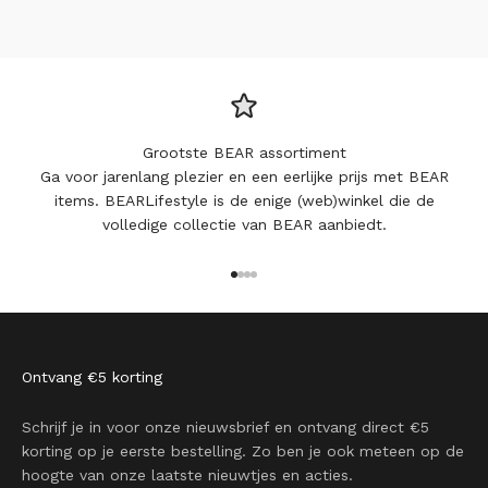
Grootste BEAR assortiment
Ga voor jarenlang plezier en een eerlijke prijs met BEAR
items. BEARLifestyle is de enige (web)winkel die de
volledige collectie van BEAR aanbiedt.
Naar artikel 1
Naar artikel 2
Naar artikel 3
Naar artikel 4
Ontvang €5 korting
Schrijf je in voor onze nieuwsbrief en ontvang direct €5
korting op je eerste bestelling. Zo ben je ook meteen op de
hoogte van onze laatste nieuwtjes en acties.