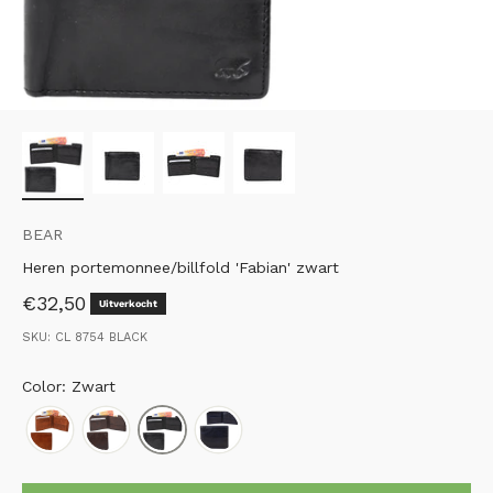
BEAR
Heren portemonnee/billfold 'Fabian' zwart
Aanbiedingsprijs
€32,50
Uitverkocht
SKU: CL 8754 BLACK
Color: Zwart