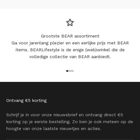
Grootste BEAR assortiment
Ga voor jarenlang plezier en een eerlijke prijs met BEAR
items. BEARLifestyle is de enige (web)winkel die de
volledige collectie van BEAR aanbiedt.
Naar artikel 1
Naar artikel 2
Naar artikel 3
Naar artikel 4
Ontvang €5 korting
Schrijf je in voor onze nieuwsbrief en ontvang direct €5
korting op je eerste bestelling. Zo ben je ook meteen op de
hoogte van onze laatste nieuwtjes en acties.