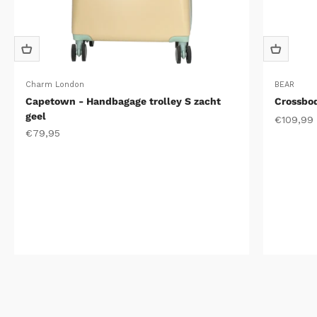
Charm London
BEAR
Capetown - Handbagage trolley S zacht
Crossbod
geel
Aanbiedin
€109,99
Aanbiedingsprijs
€79,95
Reisaccessoires