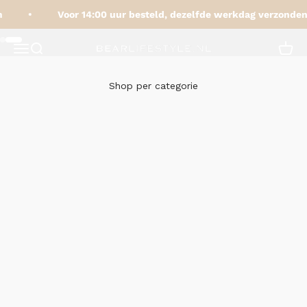
Naar inhoud
Voor 14:00 uur besteld, dezelfde werkdag verzonden
BEARLifestyle.nl
Naar artikel 1
Naar artikel 2
Navigatiemenu openen
Zoeken openen
Winke
Shop per categorie
Damestassen
Herentassen
Koffers
Portemonnees