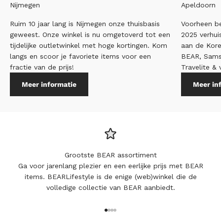
Nijmegen
Apeldoorn
Ruim 10 jaar lang is Nijmegen onze thuisbasis
Voorheen be
geweest. Onze winkel is nu omgetoverd tot een
2025 verhui
tijdelijke outletwinkel met hoge kortingen. Kom
aan de Kore
langs en scoor je favoriete items voor een
BEAR, Samso
fractie van de prijs!
Travelite & 
Meer informatie
Meer in
Grootste BEAR assortiment
Ga voor jarenlang plezier en een eerlijke prijs met BEAR
items. BEARLifestyle is de enige (web)winkel die de
volledige collectie van BEAR aanbiedt.
Naar artikel 1
Naar artikel 2
Naar artikel 3
Naar artikel 4