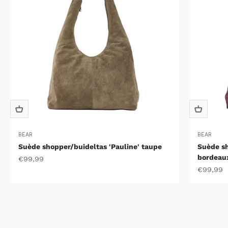
BEAR
BEAR
Suède shopper/buideltas 'Pauline' taupe
Suède sh
bordeau
Aanbiedingsprijs
€99,99
Aanbiedin
€99,99
Brillenkokers